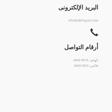
البريد الإلكترونى
info@alkhayarin.law
أرقام التواصل
الهاتف: 9014 4444
فاكس: 9024 4444