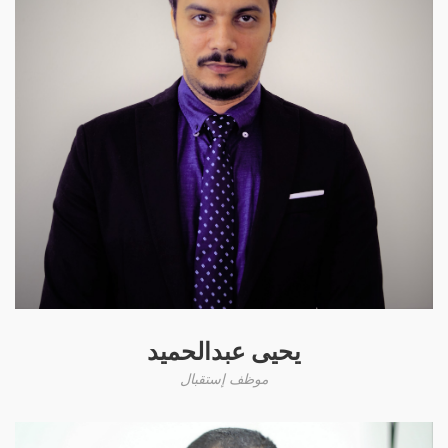
يحيى عبدالحميد
موظف إستقبال