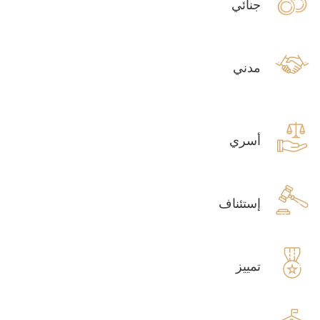
جنائي
مدني
أسري
إستئناف
تمييز